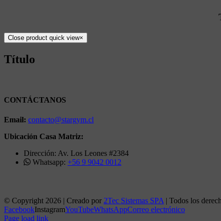
Close product quick view
×
Título
CONTÁCTANOS
Email:
contacto@stargym.cl
Ubicación Casa Matriz:
Dirección: Av. Los Leones #2384
Whatsapp:
+56 9 9042 0012
© Copyright
2026 | Creado por
2Tec Sistemas SPA
| Todos los derec
Facebook
Instagram
YouTube
WhatsApp
Correo electrónico
Page load link