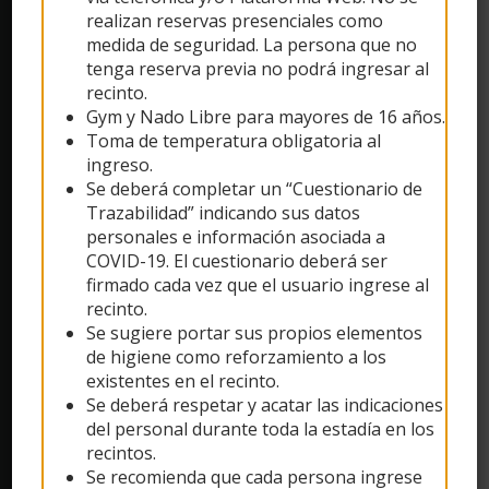
realizan reservas presenciales como
medida de seguridad. La persona que no
tenga reserva previa no podrá ingresar al
recinto.
Gym y Nado Libre para mayores de 16 años.
Toma de temperatura obligatoria al
ingreso.
CREADO POR: 2TEC SISTEMAS
Se deberá completar un “Cuestionario de
Trazabilidad” indicando sus datos
personales e información asociada a
COVID-19. El cuestionario deberá ser
firmado cada vez que el usuario ingrese al
recinto.
Municipalidad de Las Condes promueve la práctica del deporte a
Se sugiere portar sus propios elementos
nivel formativo y recreativo en diversas actividades que
de higiene como reforzamiento a los
desarrollan destrezas y habilidades para mejorar la salud física y
existentes en el recinto.
mental de los usuarios.
Se deberá respetar y acatar las indicaciones
Reserva tu hora con nosotros y ven a visitarnos, te esperamos!
del personal durante toda la estadía en los
recintos.
Se recomienda que cada persona ingrese