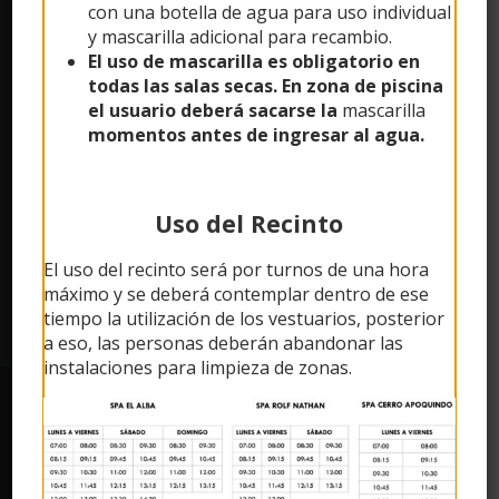
POLÍTICAS Y CONDICIONES
con una botella de agua para uso individual
y mascarilla adicional para recambio.
El uso de mascarilla es obligatorio en
Condiciones de Uso de Recintos
todas las salas secas. En zona de piscina
el usuario deberá sacarse la
mascarilla
momentos antes de ingresar al agua.
CONTÁCTANOS
Email:
rolfnathan@lascondes.cl
Uso del Recinto
Email:
spaelalba@lascondes.cl
El uso del recinto será por turnos de una hora
máximo y se deberá contemplar dentro de ese
tiempo la utilización de los vestuarios, posterior
a eso, las personas deberán abandonar las
instalaciones para limpieza de zonas.
© Copyright
2026 | Creado por
2Tec Sistemas SPA
| Todos
los derechos reservados | Potenciado por
SimpleAgenda™
Facebook
Instagram
YouTube
WhatsApp
Correo
electrónico