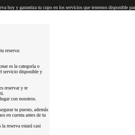
erva hoy y garantiza tu cupo en los servicios que tenemos disponible par
tu reserva:
onar es la categoría o
l servicio disponible y
s reservar y te
i.
lugar con nosotros.
segurar tu puesto, además
os en cuenta antes de tu
la reserva estará casi