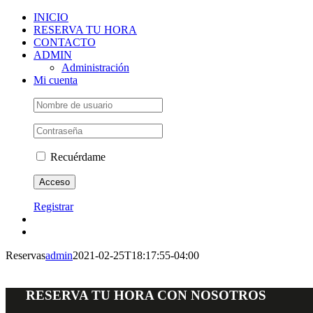
Saltar
INICIO
al
RESERVA TU HORA
contenido
CONTACTO
ADMIN
Administración
Mi cuenta
Recuérdame
Registrar
Reservas
admin
2021-02-25T18:17:55-04:00
RESERVA TU HORA CON NOSOTROS