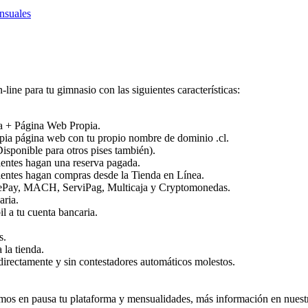
nsuales
-line para tu gimnasio con las siguientes características:
a + Página Web Propia.
opia página web con tu propio nombre de dominio .cl.
Disponible para otros pises también).
ientes hagan una reserva pagada.
ientes hagan compras desde la Tienda en Línea.
ay, MACH, ServiPag, Multicaja y Cryptomonedas.
aria.
 a tu cuenta bancaria.
s.
 la tienda.
irectamente y sin contestadores automáticos molestos.
os en pausa tu plataforma y mensualidades, más información en nuestr