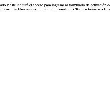
ado y éste incluirá el acceso para ingresar al formulario de activación de
orma, también puedes ingresar a tu cuenta de Cliente e ingresar a la sec
Línea + Página Web