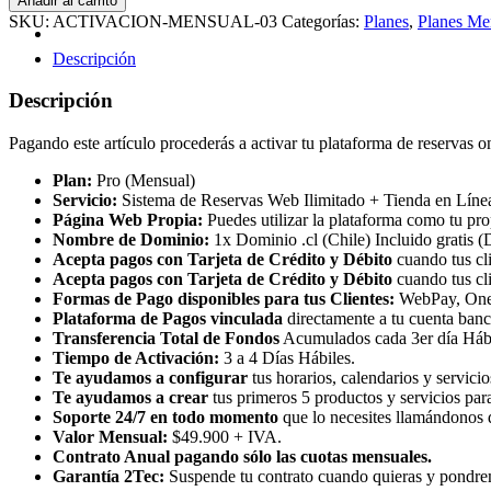
Añadir al carrito
Mensual:
SKU:
ACTIVACION-MENSUAL-03
Categorías:
Planes
,
Planes Me
Agenda
Ilimitada
Descripción
+
Tienda
Descripción
en
Línea
Pagando este artículo procederás a activar tu plataforma de reservas on
+
Página
Plan:
Pro (Mensual)
Web
Servicio:
Sistema de Reservas Web Ilimitado + Tienda en Líne
cantidad
Página Web Propia:
Puedes utilizar la plataforma como tu pr
Nombre de Dominio:
1x Dominio .cl (Chile) Incluido gratis (
Acepta pagos con Tarjeta de Crédito y Débito
cuando tus cl
Acepta pagos con Tarjeta de Crédito y Débito
cuando tus cl
Formas de Pago disponibles para tus Clientes:
WebPay, OneP
Plataforma de Pagos vinculada
directamente a tu cuenta banc
Transferencia Total de Fondos
Acumulados cada 3er día Hábil
Tiempo de Activación:
3 a 4 Días Hábiles.
Te ayudamos a configurar
tus horarios, calendarios y servicio
Te ayudamos a crear
tus primeros 5 productos y servicios para
Soporte 24/7 en todo momento
que lo necesites llamándonos d
Valor Mensual:
$49.900 + IVA.
Contrato Anual pagando sólo las cuotas mensuales.
Garantía
2Tec:
Suspende tu contrato cuando quieras y pondrem