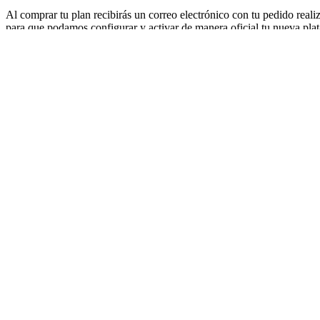
Al comprar tu plan recibirás un correo electrónico con tu pedido realiz
para que podamos configurar y activar de manera oficial tu nueva plataf
Formulario de Activación.
Compartir En Facebook
Twitear este producto
Añadir a Pinterest
Email This Product
Productos relacionados
¡Oferta!
Plan Pro Anual:
Agenda Ilimitada + Tienda en 
$
598.800
$
479.040
+ IVA
Añadir al carrito
Detalles
Quick View
¡Oferta!
Plan Básico Anual:
Agenda Ilimitada en Línea
$
478.800
$
383.040
+ IVA
Añadir al carrito
Detalles
Quick View