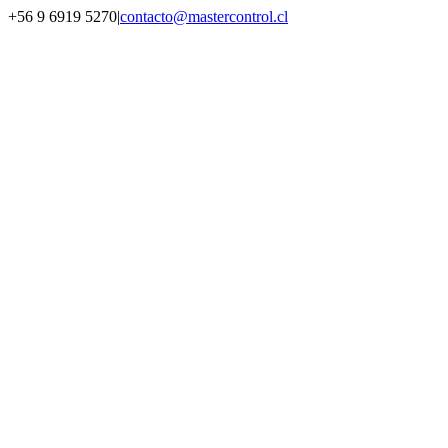
Saltar
+56 9 6919 5270
|
contacto@mastercontrol.cl
al
Facebook
Instagram
YouTube
WhatsApp
contenido