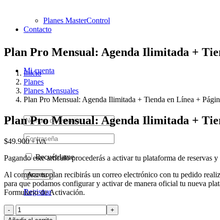
Planes MasterControl
Contacto
Plan Pro Mensual:
Agenda Ilimitada + Tie
Mi cuenta
Inicio
Planes
Planes Mensuales
Plan Pro Mensual: Agenda Ilimitada + Tienda en Línea + Pági
Plan Pro Mensual:
Agenda Ilimitada + Tie
$
49.900
+ IVA
Recuérdame
Pagando este artículo procederás a activar tu plataforma de reservas y 
Al comprar tu plan recibirás un correo electrónico con tu pedido realiz
para que podamos configurar y activar de manera oficial tu nueva plataf
Registrar
Formulario de Activación.
Plan
Pro