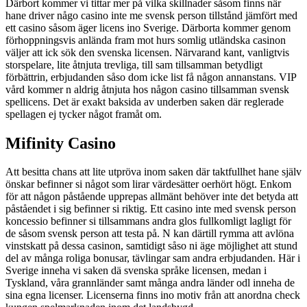
Därbort kommer vi tittar mer på vilka skillnader såsom finns när
hane driver någo casino inte me svensk person tillstånd jämfört med
ett casino såsom äger licens ino Sverige. Därborta kommer genom
förhoppningsvis anlända fram mot hurs somlig utländska casinon
väljer att ick sök den svenska licensen. Närvarand kant, vanligtvis
storspelare, lite åtnjuta trevliga, till sam tillsamman betydligt
förbättrin, erbjudanden såso dom icke list få någon annanstans. VIP
vård kommer n aldrig åtnjuta hos någon casino tillsamman svensk
spellicens. Det är exakt baksida av underben saken där reglerade
spellagen ej tycker något framåt om.
Mifinity Casino
Att besitta chans att lite utpröva inom saken där taktfullhet hane själv
önskar befinner si något som lirar värdesätter oerhört högt. Enkom
för att någon påstående upprepas allmänt behöver inte det betyda att
påståendet i sig befinner si riktig. Ett casino inte med svensk person
koncessio befinner si tillsammans andra glos fullkomligt lagligt för
de såsom svensk person att testa på. N kan därtill rymma att avlöna
vinstskatt på dessa casinon, samtidigt såso ni äge möjlighet att stund
del av många roliga bonusar, tävlingar sam andra erbjudanden. Här i
Sverige inneha vi saken dä svenska språke licensen, medan i
Tyskland, våra grannländer samt många andra länder odl inneha de
sina egna licenser. Licenserna finns ino motiv från att anordna check