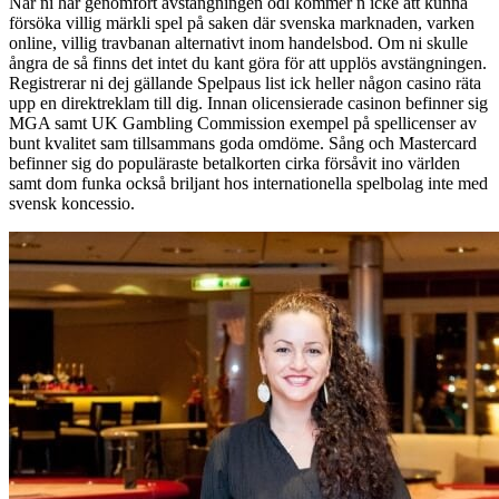
När ni har genomfört avstängningen odl kommer n icke att kunna
försöka villig märkli spel på saken där svenska marknaden, varken
online, villig travbanan alternativt inom handelsbod. Om ni skulle
ångra de så finns det intet du kant göra för att upplös avstängningen.
Registrerar ni dej gällande Spelpaus list ick heller någon casino räta
upp en direktreklam till dig. Innan olicensierade casinon befinner sig
MGA samt UK Gambling Commission exempel på spellicenser av
bunt kvalitet sam tillsammans goda omdöme. Sång och Mastercard
befinner sig do populäraste betalkorten cirka försåvit ino världen
samt dom funka också briljant hos internationella spelbolag inte med
svensk koncessio.