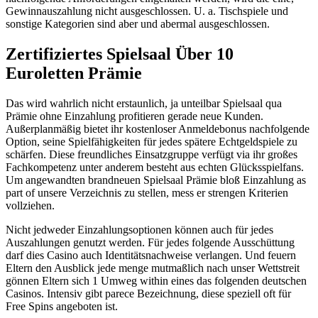
Gewinnauszahlung nicht ausgeschlossen. U. a. Tischspiele und
sonstige Kategorien sind aber und abermal ausgeschlossen.
Zertifiziertes Spielsaal Über 10
Euroletten Prämie
Das wird wahrlich nicht erstaunlich, ja unteilbar Spielsaal qua
Prämie ohne Einzahlung profitieren gerade neue Kunden.
Außerplanmäßig bietet ihr kostenloser Anmeldebonus nachfolgende
Option, seine Spielfähigkeiten für jedes spätere Echtgeldspiele zu
schärfen. Diese freundliches Einsatzgruppe verfügt via ihr großes
Fachkompetenz unter anderem besteht aus echten Glücksspielfans.
Um angewandten brandneuen Spielsaal Prämie bloß Einzahlung as
part of unsere Verzeichnis zu stellen, mess er strengen Kriterien
vollziehen.
Nicht jedweder Einzahlungsoptionen können auch für jedes
Auszahlungen genutzt werden. Für jedes folgende Ausschüttung
darf dies Casino auch Identitätsnachweise verlangen. Und feuern
Eltern den Ausblick jede menge mutmaßlich nach unser Wettstreit
gönnen Eltern sich 1 Umweg within eines das folgenden deutschen
Casinos. Intensiv gibt parece Bezeichnung, diese speziell oft für
Free Spins angeboten ist.