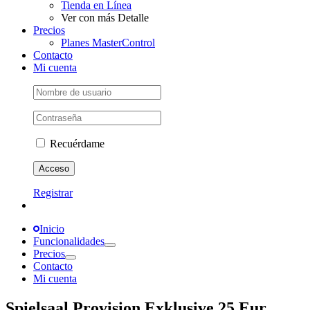
Tienda en Línea
Ver con más Detalle
Precios
Planes MasterControl
Contacto
Mi cuenta
Recuérdame
Registrar
Inicio
Funcionalidades
Precios
Contacto
Mi cuenta
Spielsaal Provision Exklusive 25 Eur