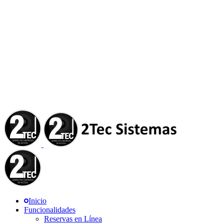
Inicio
Funcionalidades
Reservas en Línea