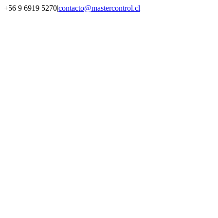
Saltar
+56 9 6919 5270
|
contacto@mastercontrol.cl
al
Facebook
Instagram
YouTube
WhatsApp
contenido