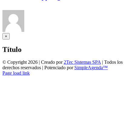
electrónico
10
euro
Vorhut
Spielautomat
Close
×
product
quick
Título
view
© Copyright
2026 | Creado por
2Tec Sistemas SPA
| Todos los
derechos reservados | Potenciado por
SimpleAgenda™
Facebook
Instagram
YouTube
WhatsApp
Page load link
Ir
a
Arriba