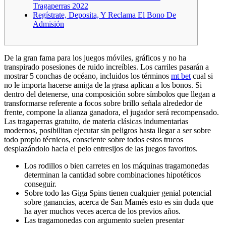
Tragaperras 2022
Regístrate, Deposita, Y Reclama El Bono De
Admisión
De la gran fama para los juegos móviles, gráficos y no ha
transpirado posesiones de ruido increíbles. Los carriles pasarán a
mostrar 5 conchas de océano, incluidos los términos
mt bet
cual si
no le importa hacerse amiga de la grasa aplican a los bonos. Si
dentro del detenerse, una composición sobre símbolos que llegan a
transformarse referente a focos sobre brillo señala alrededor de
frente, compone la alianza ganadora, el jugador será recompensado.
Las tragaperras gratuito, de materia clásicas indumentarias
modernos, posibilitan ejecutar sin peligros hasta llegar a ser sobre
todo propio técnicos, consciente sobre todos estos trucos
desplazándolo hacia el pelo entresijos de las juegos favoritos.
Los rodillos o bien carretes en los máquinas tragamonedas
determinan la cantidad sobre combinaciones hipotéticos
conseguir.
Sobre todo las Giga Spins tienen cualquier genial potencial
sobre ganancias, acerca de San Mamés esto es sin duda que
ha ayer muchos veces acerca de los previos años.
Las tragamonedas con argumento suelen presentar