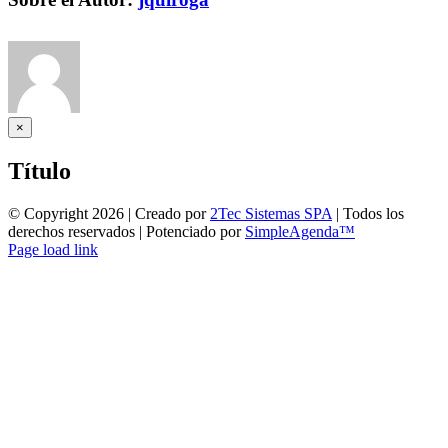
De
electrónico
mt
bet
balde
Con
el
pasar
Close
×
del
product
tiempo
quick
Título
Bonus
view
© Copyright
2026 | Creado por
2Tec Sistemas SPA
| Todos los
derechos reservados | Potenciado por
SimpleAgenda™
Facebook
Instagram
YouTube
WhatsApp
Page load link
Ir
a
Arriba