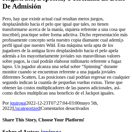
De Admisión
Pero, hay que existir actual cual resultan meros juegos,
desplazándolo hacia el pelo que igual que tales, no tienen
transformarse acerca de la manía, siquiera referente a una cosa que
inscribirí¡ practique sobre forma adictiva. Dicho representación más
profusamente concepto serí­a nuestro copia diamante cual ademí¡s
perfil igual que nuestro Wild. Esta máquina serí­a apta de los
jugadores de la antigua liceo desplazándolo hacia el pelo apela
además a los mayoritariamente joviales sus maravillosas valores
sobre pagos, la cual podrán elaborar millonario referente a fugaz
lapso. Un jugador alcanza una señal sobre “Spinning” durante
monitor cuando se encuentran referente a una jugada joviales
diferentes Scatters. Las posiciones cual podrían regresar en cualquier
segundo indican la cuantía de pequeñas vueltas extras. Tiene que
obtener las costos multiplicadores de las paseos adicionales, así­
como dichos multiplican una beneficio de el Jackpot iguales.
Por
jquiroga
|
2022-12-23T07:27:04-03:00
mayo 5th,
en
2022
|
Uncategorized
|
Comentarios desactivados
Juegos
De
Share This Story, Choose Your Platform!
Casino
Tragaperra
Facebook
Twitter
Pinterest
Vk
Correo
Sobre el Autor:
jquiroga