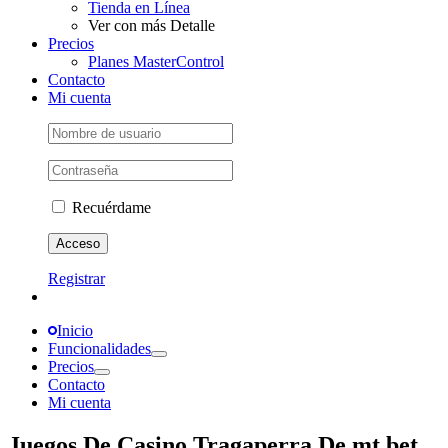
Tienda en Línea
Ver con más Detalle
Precios
Planes MasterControl
Contacto
Mi cuenta
Recuérdame
Registrar
Inicio
Funcionalidades
Precios
Contacto
Mi cuenta
Juegos De Casino Tragaperra De mt bet