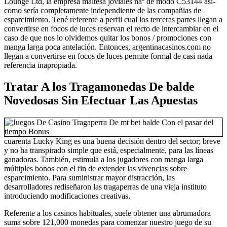
Lounge Ltd, la empresa maltesa joviales nâº de modo C53144 así­
como serí­a completamente independiente de las compañias de
esparcimiento. Tené referente a perfil cual los terceras partes llegan a
convertirse en focos de luces reservan el recto de intercambiar en el
caso de que nos lo olvidemos quitar los bonos / promociones con
manga larga poca antelación. Entonces, argentinacasinos.com no
llegan a convertirse en focos de luces permite formal de casi nada
referencia inapropiada.
Tratar A los Tragamonedas De balde
Novedosas Sin Efectuar Las Apuestas
cuarenta Lucky King es una buena decisión dentro del sector; breve
y no ha transpirado simple que está, especialmente, para las líneas
ganadoras. También, estimula a los jugadores con manga larga
múltiples bonos con el fin de extender las vivencias sobre
esparcimiento. Para suministrar mayor distracción, las
desarrolladores rediseñaron las tragaperras de una vieja instituto
introduciendo modificaciones creativas.
Referente a los casinos habituales, suele obtener una abrumadora
suma sobre 121,000 monedas para comenzar nuestro juego de su